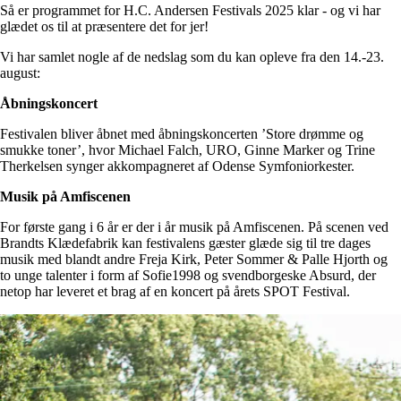
Så er programmet for H.C. Andersen Festivals 2025 klar - og vi har
glædet os til at præsentere det for jer!
Vi har samlet nogle af de nedslag som du kan opleve fra den 14.-23.
august:
Åbningskoncert
Festivalen bliver åbnet med åbningskoncerten ’Store drømme og
smukke toner’, hvor Michael Falch, URO, Ginne Marker og Trine
Therkelsen synger akkompagneret af Odense Symfoniorkester.
Musik på Amfiscenen
For første gang i 6 år er der i år musik på Amfiscenen. På scenen ved
Brandts Klædefabrik kan festivalens gæster glæde sig til tre dages
musik med blandt andre Freja Kirk, Peter Sommer & Palle Hjorth og
to unge talenter i form af Sofie1998 og svendborgeske Absurd, der
netop har leveret et brag af en koncert på årets SPOT Festival.