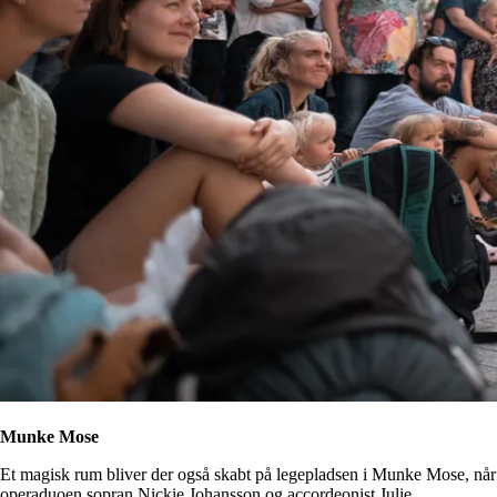
Munke Mose
Et magisk rum bliver der også skabt på legepladsen i Munke Mose, når
operaduoen sopran Nickie Johansson og accordeonist Julie