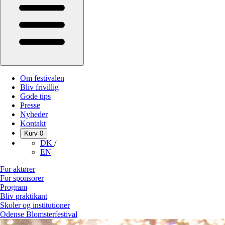
Om festivalen
Bliv frivillig
Gode tips
Presse
Nyheder
Kontakt
Kurv
0
DK
/
EN
For aktører
For sponsorer
Program
Bliv praktikant
Skoler og institutioner
Odense Blomsterfestival