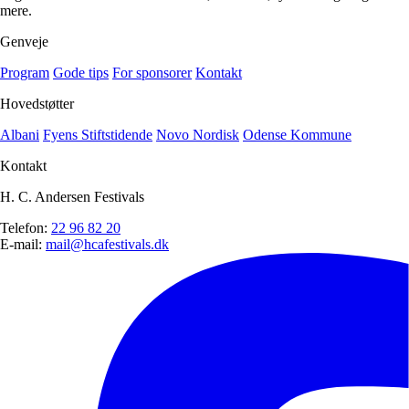
mere.
Genveje
Program
Gode tips
For sponsorer
Kontakt
Hovedstøtter
Albani
Fyens Stiftstidende
Novo Nordisk
Odense Kommune
Kontakt
H. C. Andersen Festivals
Telefon:
22 96 82 20
E-mail:
mail@hcafestivals.dk