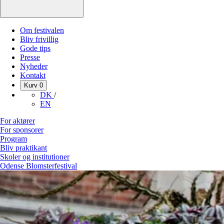
Om festivalen
Bliv frivillig
Gode tips
Presse
Nyheder
Kontakt
Kurv
0
DK
/
EN
For aktører
For sponsorer
Program
Bliv praktikant
Skoler og institutioner
Odense Blomsterfestival