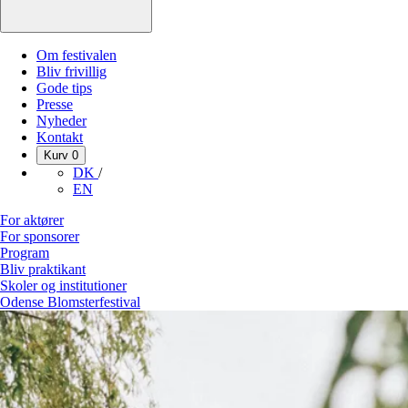
Om festivalen
Bliv frivillig
Gode tips
Presse
Nyheder
Kontakt
Kurv
0
DK
/
EN
For aktører
For sponsorer
Program
Bliv praktikant
Skoler og institutioner
Odense Blomsterfestival