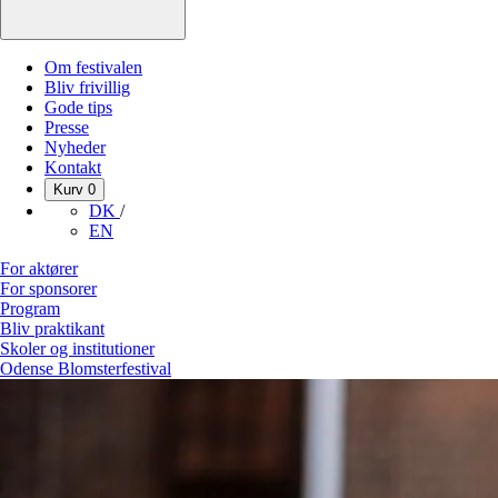
Om festivalen
Bliv frivillig
Gode tips
Presse
Nyheder
Kontakt
Kurv
0
DK
/
EN
For aktører
For sponsorer
Program
Bliv praktikant
Skoler og institutioner
Odense Blomsterfestival