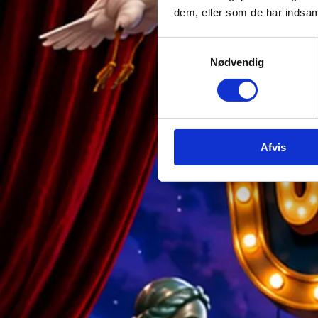
dem, eller som de har indsaml
Samtykkevalg
Nødvendig
Afvis