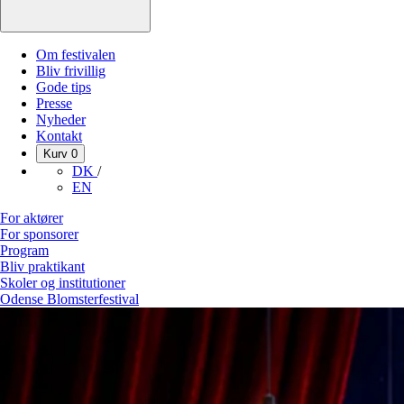
Om festivalen
Bliv frivillig
Gode tips
Presse
Nyheder
Kontakt
Kurv
0
DK
/
EN
For aktører
For sponsorer
Program
Bliv praktikant
Skoler og institutioner
Odense Blomsterfestival