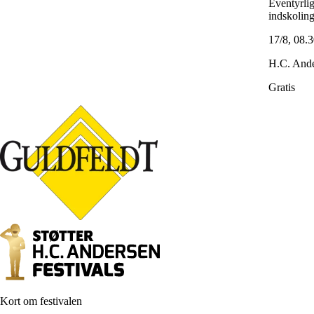
Eventyrlig
indskolin
17/8, 08.
H.C. Ande
Gratis
Kort om festivalen