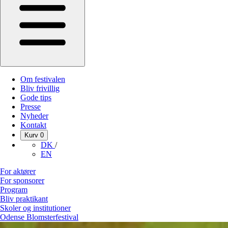
Om festivalen
Bliv frivillig
Gode tips
Presse
Nyheder
Kontakt
Kurv
0
DK
/
EN
For aktører
For sponsorer
Program
Bliv praktikant
Skoler og institutioner
Odense Blomsterfestival