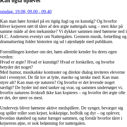
Kan også opleves
onsdag. 19.08, 09.00 - 09.40
Kan man høre forskel på en rigtig fugl og en kunstig? Og hvorfor
bliver kejseren rørt til tårer af den ægte nattergals sang – men ikke på
samme måde af den mekaniske? Vi dykker sammen med børnene ned i
H.C. Andersens eventyr om Nattergalen. Gennem musik, fortælling og
dramatisering folder historien sig ud i øjenhøjde med publikum.
Forestillingen kredser om det, børn allerede kender fra deres egen
verden:
Hvad er ægte? Hvad er kunstigt? Hvad er forskellen, og hvorfor
betyder det noget?
Med humor, musikalske kontraster og direkte dialog inviteres eleverne
ind i eventyret. De får lov at lytte, mærke og tænke med: Kan man
styre alt? Kan man eje naturen? Og hvorfor er det levende noget
særligt? De byder ind med tanker og svar, og sammen undersøger vi,
hvorfor naturens livskraft ikke kan kopieres – og hvorfor det ægte ofte
er det, der rører os mest.
Undervejs bliver børnene aktive medspillere. De synger, bevæger sig
og spiller roller som kejser, kokkepige, hoffolk og dyr – og oplever,
hvordan skønhed og natur hænger sammen, og forstår hvorfor tårer i
kejserens øjne, er nok belønning for nattergalen.