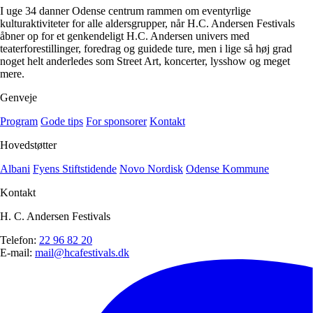
I uge 34 danner Odense centrum rammen om eventyrlige
kulturaktiviteter for alle aldersgrupper, når H.C. Andersen Festivals
åbner op for et genkendeligt H.C. Andersen univers med
teaterforestillinger, foredrag og guidede ture, men i lige så høj grad
noget helt anderledes som Street Art, koncerter, lysshow og meget
mere.
Genveje
Program
Gode tips
For sponsorer
Kontakt
Hovedstøtter
Albani
Fyens Stiftstidende
Novo Nordisk
Odense Kommune
Kontakt
H. C. Andersen Festivals
Telefon:
22 96 82 20
E-mail:
mail@hcafestivals.dk