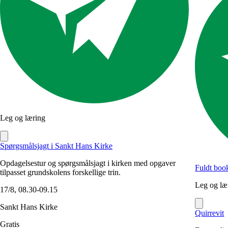
Leg og læring
Spørgsmålsjagt i Sankt Hans Kirke
Opdagelsestur og spørgsmålsjagt i kirken med opgaver
Fuldt boo
tilpasset grundskolens forskellige trin.
Leg og læ
17/8, 08.30-09.15
Sankt Hans Kirke
Quirrevit
Gratis