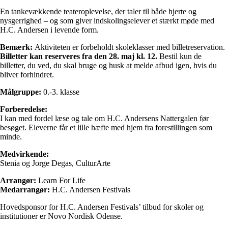
En tankevækkende teateroplevelse, der taler til både hjerte og
nysgerrighed – og som giver indskolingselever et stærkt møde med
H.C. Andersen i levende form.
Bemærk:
Aktiviteten er forbeholdt skoleklasser med billetreservation.
Billetter kan reserveres fra den 28. maj kl. 12.
Bestil kun de
billetter, du ved, du skal bruge og husk at melde afbud igen, hvis du
bliver forhindret.
Målgruppe:
0.-3. klasse
Forberedelse:
I kan med fordel læse og tale om H.C. Andersens Nattergalen før
besøget. Eleverne får et lille hæfte med hjem fra forestillingen som
minde.
Medvirkende:
Stenia og Jorge Degas, CulturArte
Arrangør:
Learn For Life
Medarrangør:
H.C. Andersen Festivals
Hovedsponsor for H.C. Andersen Festivals’ tilbud for skoler og
institutioner er Novo Nordisk Odense.