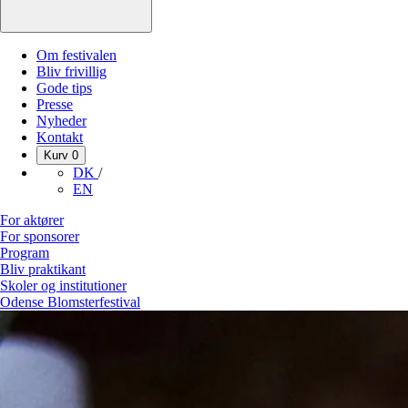
Om festivalen
Bliv frivillig
Gode tips
Presse
Nyheder
Kontakt
Kurv
0
DK
/
EN
For aktører
For sponsorer
Program
Bliv praktikant
Skoler og institutioner
Odense Blomsterfestival