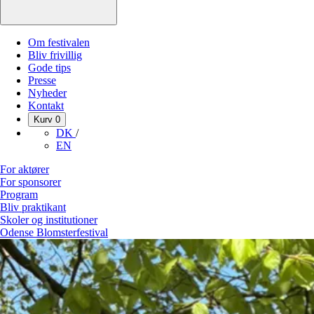
Om festivalen
Bliv frivillig
Gode tips
Presse
Nyheder
Kontakt
Kurv
0
DK
/
EN
For aktører
For sponsorer
Program
Bliv praktikant
Skoler og institutioner
Odense Blomsterfestival