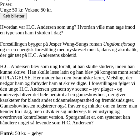
Priser:
Unge
50 kr.
Voksne
50 kr.
Køb billetter
Hvordan var H.C. Andersen som ung? Hvordan ville man tage imod
en type som ham i skolen i dag?
Forestillingen bygger på Jesper Wung-Sungs roman
Ungdomsforsøg
og er en energisk forestilling med nyskrevet musik, dans og akrobatik,
der går tæt på H.C. Andersens skoletid.
H.C. Andersen blev som ung fortalt, at han skulle studere, inden han
kunne skrive. Han skulle læse latin og han blev på kongens mønt sendt
til PLAGELSE. Her møder han den tyranniske lærer, Meisling, der
nedgør ham og forbyder ham at skrive digte. I forestillingen følger vi
den unge H.C. Andersen gennem syv scener – syv plager - og
undervejs bliver det hele bedømt af en gameshowhost, der giver
karakterer for blandt andet uddannelsesparathed og fremtidsudsigter.
Gameshowhosten registrerer også fravær og minder om en lærer, man
kender fra i dag, men udvikler sig undervejs til en ustyrlig og
overdreven kontrolbesat version. Spørgsmålet er, om systemet kan
håndtere noget så levende som H.C. Andersen?
Entré:
50 kr. + gebyr