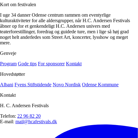
Kort om festivalen
I uge 34 danner Odense centrum rammen om eventyrlige
kulturaktiviteter for alle aldersgrupper, når H.C. Andersen Festivals
åbner op for et genkendeligt H.C. Andersen univers med
teaterforestillinger, foredrag og guidede ture, men i lige så høj grad
noget helt anderledes som Street Art, koncerter, lysshow og meget
mere.
Genveje
Program
Gode tips
For sponsorer
Kontakt
Hovedstøtter
Albani
Fyens Stiftstidende
Novo Nordisk
Odense Kommune
Kontakt
H. C. Andersen Festivals
Telefon:
22 96 82 20
E-mail:
mail@hcafestivals.dk