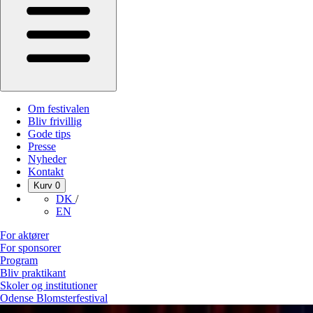
Om festivalen
Bliv frivillig
Gode tips
Presse
Nyheder
Kontakt
Kurv
0
DK
/
EN
For aktører
For sponsorer
Program
Bliv praktikant
Skoler og institutioner
Odense Blomsterfestival