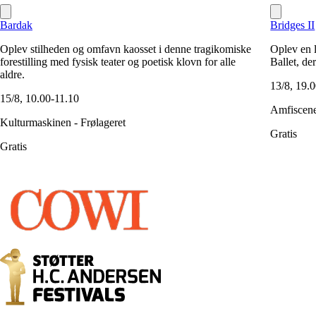
Bardak
Bridges II
Oplev stilheden og omfavn kaosset i denne tragikomiske
Oplev en 
forestilling med fysisk teater og poetisk klovn for alle
Ballet, de
aldre.
13/8, 19.
15/8, 10.00-11.10
Amfiscen
Kulturmaskinen - Frølageret
Gratis
Gratis