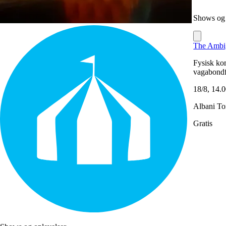
Shows og 
The Ambi
Fysisk kom
vagabondf
18/8, 14.
Albani To
Gratis