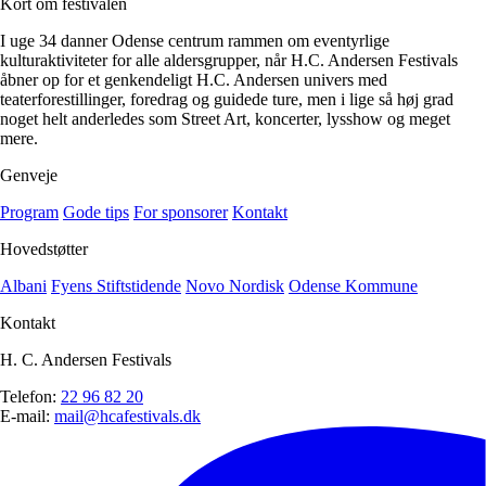
Kort om festivalen
I uge 34 danner Odense centrum rammen om eventyrlige
kulturaktiviteter for alle aldersgrupper, når H.C. Andersen Festivals
åbner op for et genkendeligt H.C. Andersen univers med
teaterforestillinger, foredrag og guidede ture, men i lige så høj grad
noget helt anderledes som Street Art, koncerter, lysshow og meget
mere.
Genveje
Program
Gode tips
For sponsorer
Kontakt
Hovedstøtter
Albani
Fyens Stiftstidende
Novo Nordisk
Odense Kommune
Kontakt
H. C. Andersen Festivals
Telefon:
22 96 82 20
E-mail:
mail@hcafestivals.dk