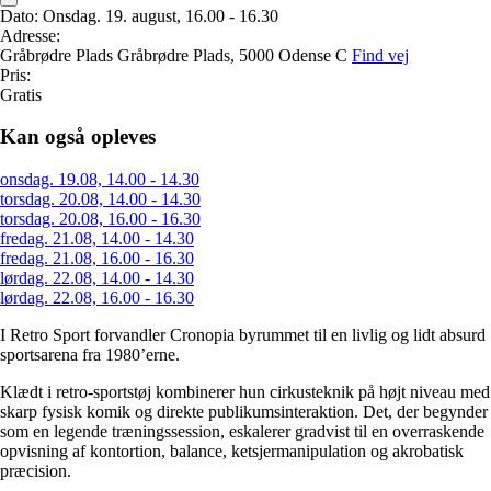
Dato:
Onsdag. 19. august, 16.00 - 16.30
Adresse:
Gråbrødre Plads
Gråbrødre Plads,
5000 Odense C
Find vej
Pris:
Gratis
Kan også opleves
onsdag. 19.08, 14.00 - 14.30
torsdag. 20.08, 14.00 - 14.30
torsdag. 20.08, 16.00 - 16.30
fredag. 21.08, 14.00 - 14.30
fredag. 21.08, 16.00 - 16.30
lørdag. 22.08, 14.00 - 14.30
lørdag. 22.08, 16.00 - 16.30
I Retro Sport forvandler Cronopia byrummet til en livlig og lidt absurd
sportsarena fra 1980’erne.
Klædt i retro-sportstøj kombinerer hun cirkusteknik på højt niveau med
skarp fysisk komik og direkte publikumsinteraktion. Det, der begynder
som en legende træningssession, eskalerer gradvist til en overraskende
opvisning af kontortion, balance, ketsjermanipulation og akrobatisk
præcision.