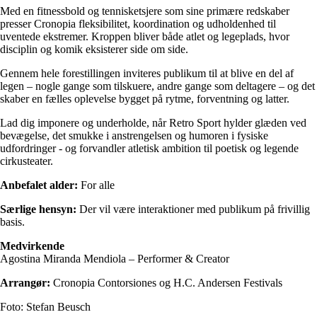
Med en fitnessbold og tennisketsjere som sine primære redskaber
presser Cronopia fleksibilitet, koordination og udholdenhed til
uventede ekstremer. Kroppen bliver både atlet og legeplads, hvor
disciplin og komik eksisterer side om side.
Gennem hele forestillingen inviteres publikum til at blive en del af
legen – nogle gange som tilskuere, andre gange som deltagere – og det
skaber en fælles oplevelse bygget på rytme, forventning og latter.
Lad dig imponere og underholde, når Retro Sport hylder glæden ved
bevægelse, det smukke i anstrengelsen og humoren i fysiske
udfordringer - og forvandler atletisk ambition til poetisk og legende
cirkusteater.
Anbefalet alder:
For alle
Særlige hensyn:
Der vil være interaktioner med publikum på frivillig
basis.
Medvirkende
Agostina Miranda Mendiola – Performer & Creator
Arrangør:
Cronopia Contorsiones og H.C. Andersen Festivals
Foto: Stefan Beusch