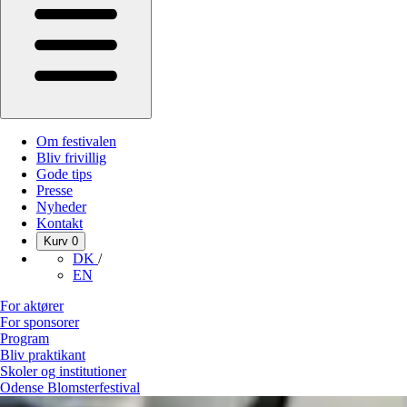
Om festivalen
Bliv frivillig
Gode tips
Presse
Nyheder
Kontakt
Kurv
0
DK
/
EN
For aktører
For sponsorer
Program
Bliv praktikant
Skoler og institutioner
Odense Blomsterfestival