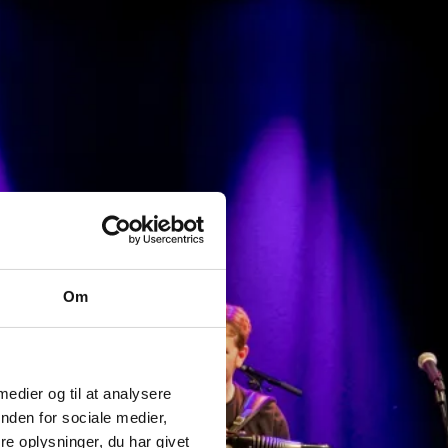
Om
 medier og til at analysere
nden for sociale medier,
e oplysninger, du har givet