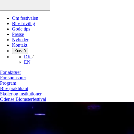
Om festivalen
Bliv frivillig
Gode tips
Presse
Nyheder
Kontakt
Kurv
0
DK
/
EN
For aktører
For sponsorer
Program
Bliv praktikant
Skoler og institutioner
Odense Blomsterfestival