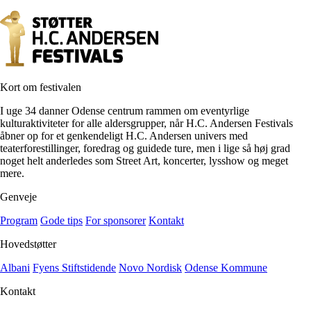
Kort om festivalen
I uge 34 danner Odense centrum rammen om eventyrlige
kulturaktiviteter for alle aldersgrupper, når H.C. Andersen Festivals
åbner op for et genkendeligt H.C. Andersen univers med
teaterforestillinger, foredrag og guidede ture, men i lige så høj grad
noget helt anderledes som Street Art, koncerter, lysshow og meget
mere.
Genveje
Program
Gode tips
For sponsorer
Kontakt
Hovedstøtter
Albani
Fyens Stiftstidende
Novo Nordisk
Odense Kommune
Kontakt