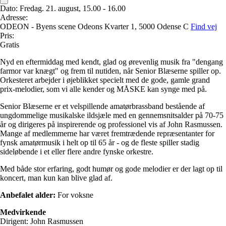
Dato:
Fredag. 21. august, 15.00 - 16.00
Adresse:
ODEON - Byens scene
Odeons Kvarter 1,
5000 Odense C
Find vej
Pris:
Gratis
Nyd en eftermiddag med kendt, glad og ørevenlig musik fra "dengang
farmor var knægt" og frem til nutiden, når Senior Blæserne spiller op.
Orkesteret arbejder i øjeblikket specielt med de gode, gamle grand
prix-melodier, som vi alle kender og MÅSKE kan synge med på.
Senior Blæserne er et velspillende amatørbrassband bestående af
ungdommelige musikalske ildsjæle med en gennemsnitsalder på 70-75
år og dirigeres på inspirerende og professionel vis af John Rasmussen.
Mange af medlemmerne har været fremtrædende repræsentanter for
fynsk amatørmusik i helt op til 65 år - og de fleste spiller stadig
sideløbende i et eller flere andre fynske orkestre.
Med både stor erfaring, godt humør og gode melodier er der lagt op til
koncert, man kun kan blive glad af.
Anbefalet alder:
For voksne
Medvirkende
Dirigent: John Rasmussen