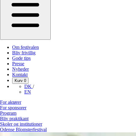
Om festivalen
Bliv frivillig
Gode tips
Presse
Nyheder
Kontakt
Kurv
0
DK
/
EN
For aktører
For sponsorer
Program
Bliv praktikant
Skoler og institutioner
Odense Blomsterfestival