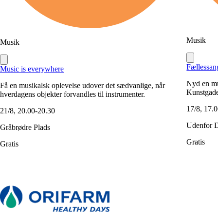
Musik
Musik
Fællessan
Music is everywhere
Nyd en mu
Få en musikalsk oplevelse udover det sædvanlige, når
Kunstgade
hverdagens objekter forvandles til instrumenter.
17/8, 17.
21/8, 20.00-20.30
Udenfor 
Gråbrødre Plads
Gratis
Gratis