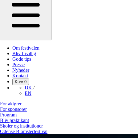
Om festivalen
Bliv frivillig
Gode tips
Presse
Nyheder
Kontakt
Kurv
0
DK
/
EN
For aktører
For sponsorer
Program
Bliv praktikant
Skoler og institutioner
Odense Blomsterfestival