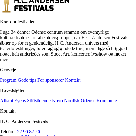
Kort om festivalen
I uge 34 danner Odense centrum rammen om eventyrlige
kulturaktiviteter for alle aldersgrupper, når H.C. Andersen Festivals
åbner op for et genkendeligt H.C. Andersen univers med
teaterforestillinger, foredrag og guidede ture, men i lige så høj grad
noget helt anderledes som Street Art, koncerter, lysshow og meget
mere.
Genveje
Program
Gode tips
For sponsorer
Kontakt
Hovedstøtter
Albani
Fyens Stiftstidende
Novo Nordisk
Odense Kommune
Kontakt
H. C. Andersen Festivals
Telefon:
22 96 82 20