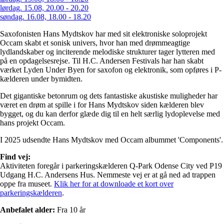
lørdag. 15.08, 20.00 - 20.20
søndag. 16.08, 18.00 - 18.20
Saxofonisten Hans Mydtskov har med sit elektroniske soloprojekt
Occam skabt et sonisk univers, hvor han med drømmeagtige
lydlandskaber og inciterende melodiske strukturer tager lytteren med
på en opdagelsesrejse. Til H.C. Andersen Festivals har han skabt
værket Lyden Under Byen for saxofon og elektronik, som opføres i P-
kælderen under bymidten.
Det gigantiske betonrum og dets fantastiske akustiske muligheder har
været en drøm at spille i for Hans Mydtskov siden kælderen blev
bygget, og du kan derfor glæde dig til en helt særlig lydoplevelse med
hans projekt Occam.
I 2025 udsendte Hans Mydtskov med Occam albummet 'Components'.
Find vej:
Aktiviteten foregår i parkeringskælderen Q-Park Odense City ved P19
Udgang H.C. Andersens Hus. Nemmeste vej er at gå ned ad trappen
oppe fra museet.
Klik her for at downloade et kort over
parkeringskælderen
.
Anbefalet alder:
Fra 10 år