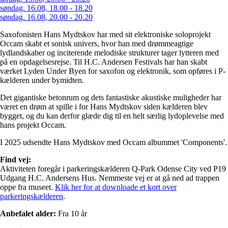
søndag. 16.08, 18.00 - 18.20
søndag. 16.08, 20.00 - 20.20
Saxofonisten Hans Mydtskov har med sit elektroniske soloprojekt
Occam skabt et sonisk univers, hvor han med drømmeagtige
lydlandskaber og inciterende melodiske strukturer tager lytteren med
på en opdagelsesrejse. Til H.C. Andersen Festivals har han skabt
værket Lyden Under Byen for saxofon og elektronik, som opføres i P-
kælderen under bymidten.
Det gigantiske betonrum og dets fantastiske akustiske muligheder har
været en drøm at spille i for Hans Mydtskov siden kælderen blev
bygget, og du kan derfor glæde dig til en helt særlig lydoplevelse med
hans projekt Occam.
I 2025 udsendte Hans Mydtskov med Occam albummet 'Components'.
Find vej:
Aktiviteten foregår i parkeringskælderen Q-Park Odense City ved P19
Udgang H.C. Andersens Hus. Nemmeste vej er at gå ned ad trappen
oppe fra museet.
Klik her for at downloade et kort over
parkeringskælderen
.
Anbefalet alder:
Fra 10 år