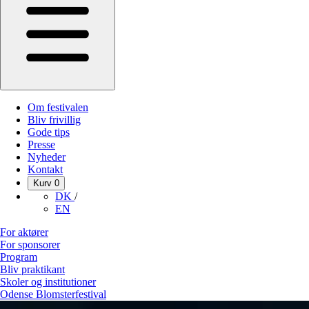
Om festivalen
Bliv frivillig
Gode tips
Presse
Nyheder
Kontakt
Kurv
0
DK
/
EN
For aktører
For sponsorer
Program
Bliv praktikant
Skoler og institutioner
Odense Blomsterfestival