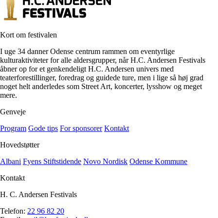
Kort om festivalen
I uge 34 danner Odense centrum rammen om eventyrlige
kulturaktiviteter for alle aldersgrupper, når H.C. Andersen Festivals
åbner op for et genkendeligt H.C. Andersen univers med
teaterforestillinger, foredrag og guidede ture, men i lige så høj grad
noget helt anderledes som Street Art, koncerter, lysshow og meget
mere.
Genveje
Program
Gode tips
For sponsorer
Kontakt
Hovedstøtter
Albani
Fyens Stiftstidende
Novo Nordisk
Odense Kommune
Kontakt
H. C. Andersen Festivals
Telefon:
22 96 82 20