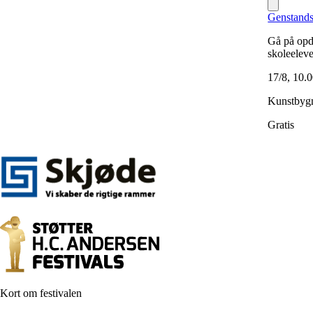
Genstands
Gå på opd
skoleelev
17/8, 10.
Kunstbygn
Gratis
Kort om festivalen