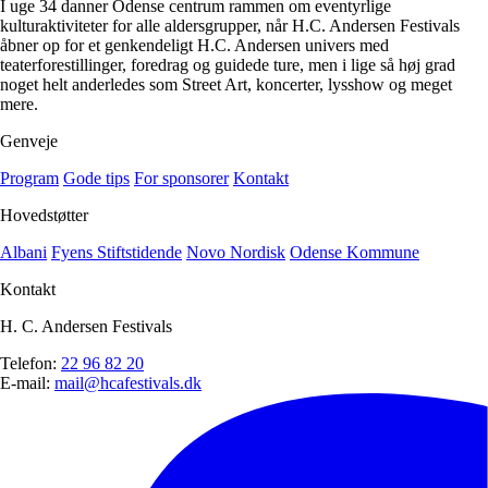
I uge 34 danner Odense centrum rammen om eventyrlige
kulturaktiviteter for alle aldersgrupper, når H.C. Andersen Festivals
åbner op for et genkendeligt H.C. Andersen univers med
teaterforestillinger, foredrag og guidede ture, men i lige så høj grad
noget helt anderledes som Street Art, koncerter, lysshow og meget
mere.
Genveje
Program
Gode tips
For sponsorer
Kontakt
Hovedstøtter
Albani
Fyens Stiftstidende
Novo Nordisk
Odense Kommune
Kontakt
H. C. Andersen Festivals
Telefon:
22 96 82 20
E-mail:
mail@hcafestivals.dk