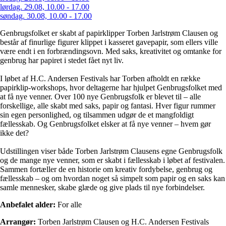
lørdag. 29.08, 10.00 - 17.00
søndag. 30.08, 10.00 - 17.00
Genbrugsfolket er skabt af papirklipper Torben Jarlstrøm Clausen og
består af finurlige figurer klippet i kasseret gavepapir, som ellers ville
være endt i en forbrændingsovn. Med saks, kreativitet og omtanke for
genbrug har papiret i stedet fået nyt liv.
I løbet af H.C. Andersen Festivals har Torben afholdt en række
papirklip-workshops, hvor deltagerne har hjulpet Genbrugsfolket med
at få nye venner. Over 100 nye Genbrugsfolk er blevet til – alle
forskellige, alle skabt med saks, papir og fantasi. Hver figur rummer
sin egen personlighed, og tilsammen udgør de et mangfoldigt
fællesskab. Og Genbrugsfolket elsker at få nye venner – hvem gør
ikke det?
Udstillingen viser både Torben Jarlstrøm Clausens egne Genbrugsfolk
og de mange nye venner, som er skabt i fællesskab i løbet af festivalen.
Sammen fortæller de en historie om kreativ fordybelse, genbrug og
fællesskab – og om hvordan noget så simpelt som papir og en saks kan
samle mennesker, skabe glæde og give plads til nye forbindelser.
Anbefalet alder:
For alle
Arrangør:
Torben Jarlstrøm Clausen og H.C. Andersen Festivals