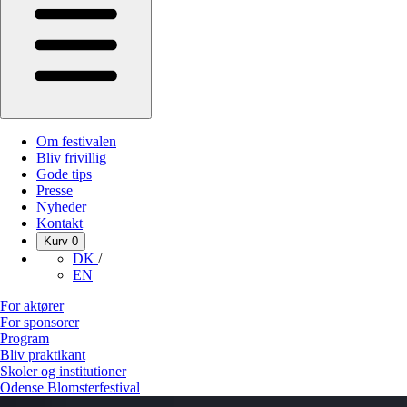
Om festivalen
Bliv frivillig
Gode tips
Presse
Nyheder
Kontakt
Kurv
0
DK
/
EN
For aktører
For sponsorer
Program
Bliv praktikant
Skoler og institutioner
Odense Blomsterfestival