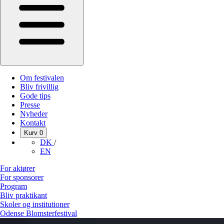
Om festivalen
Bliv frivillig
Gode tips
Presse
Nyheder
Kontakt
Kurv
0
DK
/
EN
For aktører
For sponsorer
Program
Bliv praktikant
Skoler og institutioner
Odense Blomsterfestival