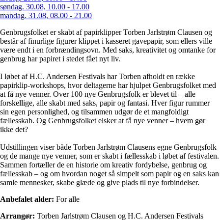
søndag. 30.08, 10.00 - 17.00
mandag. 31.08, 08.00 - 21.00
Genbrugsfolket er skabt af papirklipper Torben Jarlstrøm Clausen og
består af finurlige figurer klippet i kasseret gavepapir, som ellers ville
være endt i en forbrændingsovn. Med saks, kreativitet og omtanke for
genbrug har papiret i stedet fået nyt liv.
I løbet af H.C. Andersen Festivals har Torben afholdt en række
papirklip-workshops, hvor deltagerne har hjulpet Genbrugsfolket med
at få nye venner. Over 100 nye Genbrugsfolk er blevet til – alle
forskellige, alle skabt med saks, papir og fantasi. Hver figur rummer
sin egen personlighed, og tilsammen udgør de et mangfoldigt
fællesskab. Og Genbrugsfolket elsker at få nye venner – hvem gør
ikke det?
Udstillingen viser både Torben Jarlstrøm Clausens egne Genbrugsfolk
og de mange nye venner, som er skabt i fællesskab i løbet af festivalen.
Sammen fortæller de en historie om kreativ fordybelse, genbrug og
fællesskab – og om hvordan noget så simpelt som papir og en saks kan
samle mennesker, skabe glæde og give plads til nye forbindelser.
Anbefalet alder:
For alle
Arrangør:
Torben Jarlstrøm Clausen og H.C. Andersen Festivals