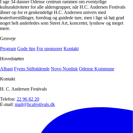
I uge 34 danner Odense centrum rammen om eventyrlige
kulturaktiviteter for alle aldersgrupper, når H.C. Andersen Festivals
åbner op for et genkendeligt H.C. Andersen univers med
teaterforestillinger, foredrag og guidede ture, men i lige så høj grad
noget helt anderledes som Street Art, koncerter, lysshow og meget
mere.
Genveje
Program
Gode tips
For sponsorer
Kontakt
Hovedstøtter
Albani
Fyens Stiftstidende
Novo Nordisk
Odense Kommune
Kontakt
H. C. Andersen Festivals
Telefon:
22 96 82 20
E-mail:
mail@hcafestivals.dk