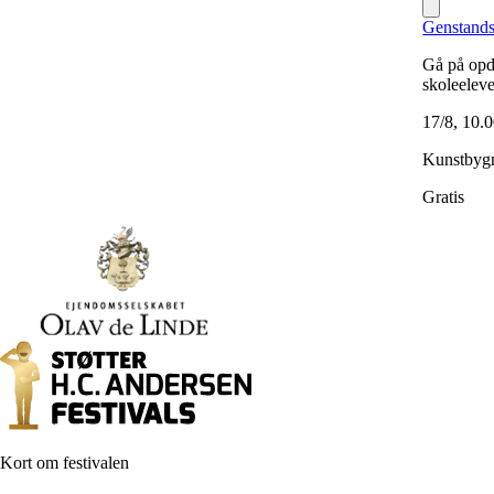
Genstands
Gå på opd
skoleelev
17/8, 10.
Kunstbygn
Gratis
Kort om festivalen