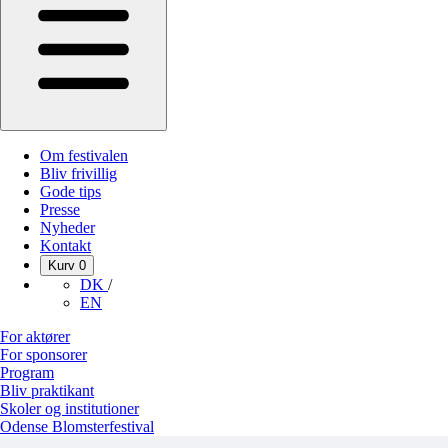
Om festivalen
Bliv frivillig
Gode tips
Presse
Nyheder
Kontakt
Kurv
0
DK
/
EN
For aktører
For sponsorer
Program
Bliv praktikant
Skoler og institutioner
Odense Blomsterfestival