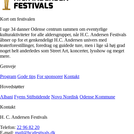
Kort om festivalen
I uge 34 danner Odense centrum rammen om eventyrlige
kulturaktiviteter for alle aldersgrupper, når H.C. Andersen Festivals
åbner op for et genkendeligt H.C. Andersen univers med
teaterforestillinger, foredrag og guidede ture, men i lige så høj grad
noget helt anderledes som Street Art, koncerter, lysshow og meget
mere.
Genveje
Program
Gode tips
For sponsorer
Kontakt
Hovedstøtter
Albani
Fyens Stiftstidende
Novo Nordisk
Odense Kommune
Kontakt
H. C. Andersen Festivals
Telefon:
22 96 82 20
E-mail:
mail@hcafestivals.dk