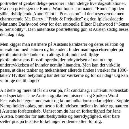
portrætter af genkendelige personer i almindelige hverdagssituationer.
Fra den privilegerede Emma Woodhouse i romanen “Emma” og den
stille, dybtfølende Anne Elliot i “Persuasion” til den reserverede men
charmerende Mr. Darcy i “Pride & Prejudice” og den følelsesladede
Marianne Dashwood over for den rationelle Elinor Dashwood i “Sense
& Sensibility”. Den autentiske portrættering gør, at Austen stadig læses
den dag i dag.
Men kigger man nærmere på Austens karakterer og deres relation og
interaktion med naturen og hinanden, finder man også eksempler på
økofeministiske tanker om altings forbundethed. Ifølge
økofeminismens filosofi opretholder udnyttelsen af naturen og
undertrykkelsen af kvinder nemlig hinanden. Men kan det virkelig
passe, at disse tanker og mekanismer allerede findes i værker fra 1800-
tallet? Hvilken betydning har det for værkerne og for os i dag? Og kan
vi bruge det til noget?
Alt dette og mere til får du svar på, når cand.mag. i Litteraturvidenskab
med speciale i Jane Austen og økofeminismen - og Spoken Word
Festivals helt egne moderator og kommunikationsmedarbejder - Sophie
Narup holder oplæg om netop forbindelsen mellem kvinder og naturen
i Austens forfatterskab. Uanset om du har en forkærlighed for Jane
Austen, brænder for naturbeskyttelse og bæredygtighed, eller bare
sætter pris på tidsløse fortællinger er denne aften for dig.