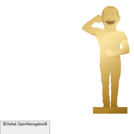
$Global.OpenNavigation$