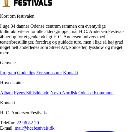
Kort om festivalen
I uge 34 danner Odense centrum rammen om eventyrlige
kulturaktiviteter for alle aldersgrupper, når H.C. Andersen Festivals
åbner op for et genkendeligt H.C. Andersen univers med
teaterforestillinger, foredrag og guidede ture, men i lige så høj grad
noget helt anderledes som Street Art, koncerter, lysshow og meget
mere.
Genveje
Program
Gode tips
For sponsorer
Kontakt
Hovedstøtter
Albani
Fyens Stiftstidende
Novo Nordisk
Odense Kommune
Kontakt
H. C. Andersen Festivals
Telefon:
22 96 82 20
E-mail:
mail@hcafestivals.dk