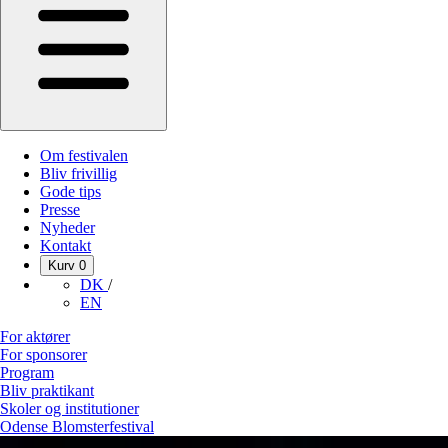
Om festivalen
Bliv frivillig
Gode tips
Presse
Nyheder
Kontakt
Kurv
0
DK
/
EN
For aktører
For sponsorer
Program
Bliv praktikant
Skoler og institutioner
Odense Blomsterfestival