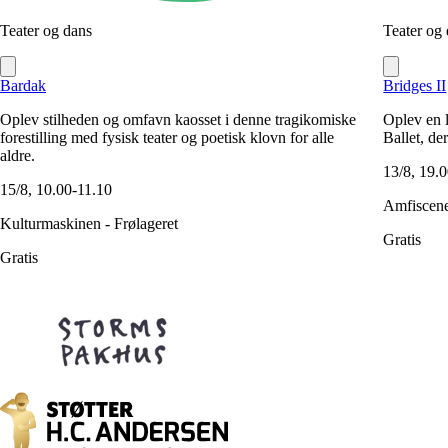
Teater og dans
Teater og
Bardak
Bridges II
Oplev stilheden og omfavn kaosset i denne tragikomiske
Oplev en 
forestilling med fysisk teater og poetisk klovn for alle
Ballet, de
aldre.
13/8, 19.
15/8, 10.00-11.10
Amfiscen
Kulturmaskinen - Frølageret
Gratis
Gratis