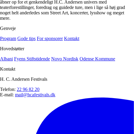
åbner op for et genkendeligt H.C. Andersen univers med
teaterforestillinger, foredrag og guidede ture, men i lige så høj grad
noget helt anderledes som Street Art, koncerter, lysshow og meget
mere.
Genveje
Program
Gode tips
For sponsorer
Kontakt
Hovedstøtter
Albani
Fyens Stiftstidende
Novo Nordisk
Odense Kommune
Kontakt
H. C. Andersen Festivals
Telefon:
22 96 82 20
E-mail:
mail@hcafestivals.dk