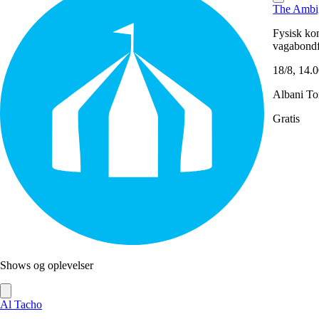
The Ambi
Fysisk kom
vagabondf
18/8, 14.
Albani To
Gratis
Shows og oplevelser
Al Tacho