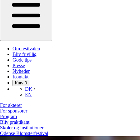
Om festivalen
Bliv frivillig
Gode tips
Presse
Nyheder
Kontakt
Kurv
0
DK
/
EN
For aktører
For sponsorer
Program
Bliv praktikant
Skoler og institutioner
Odense Blomsterfestival