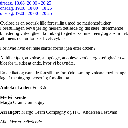
tirsdag. 18.08, 20.00 - 20.25
onsdag. 19.08, 18.00 - 18.25
onsdag. 19.08, 20.00 - 20.25
Cyclose er en poetisk lille forestilling med tre marionetdukker.
Forestillingen bevæger sig mellem det søde og det sære, drømmende
billeder og virkelighed, komik og tragedie, sammenhæng og absurditet,
alt imens den udforsker livets cyklus.
For hvad hvis det hele starter forfra igen efter døden?
At blive født, at vokse, at opdage, at opleve verden og kærligheden –
blot for til sidst at ende, hvor vi begyndte.
En delikat og rørende forestilling for både børn og voksne med mange
lag af mening og personlig fortolkning.
Anbefalet alder:
Fra 3 år
Medvirkende
Margo Gram Compagny
Arrangør:
Margo Gram Compagny og H.C. Andersen Festivals
Alle tider er vejledende