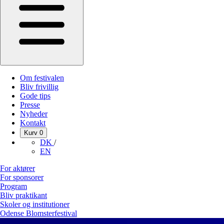
Om festivalen
Bliv frivillig
Gode tips
Presse
Nyheder
Kontakt
Kurv
0
DK
/
EN
For aktører
For sponsorer
Program
Bliv praktikant
Skoler og institutioner
Odense Blomsterfestival