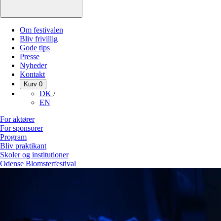
Om festivalen
Bliv frivillig
Gode tips
Presse
Nyheder
Kontakt
Kurv
0
DK
/
EN
For aktører
For sponsorer
Program
Bliv praktikant
Skoler og institutioner
Odense Blomsterfestival