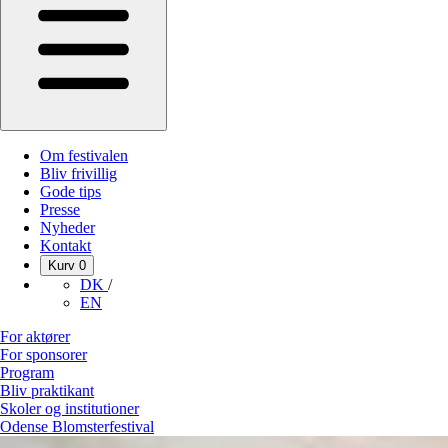
Om festivalen
Bliv frivillig
Gode tips
Presse
Nyheder
Kontakt
Kurv
0
DK
/
EN
For aktører
For sponsorer
Program
Bliv praktikant
Skoler og institutioner
Odense Blomsterfestival