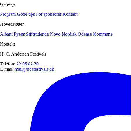
Genveje
Program
Gode tips
For sponsorer
Kontakt
Hovedstøtter
Albani
Fyens Stiftstidende
Novo Nordisk
Odense Kommune
Kontakt
H. C. Andersen Festivals
Telefon:
22 96 82 20
E-mail:
mail@hcafestivals.dk