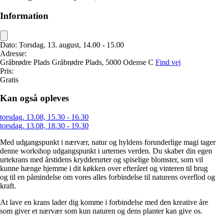
Information
Dato:
Torsdag. 13. august, 14.00 - 15.00
Adresse:
Gråbrødre Plads
Gråbrødre Plads,
5000 Odense C
Find vej
Pris:
Gratis
Kan også opleves
torsdag. 13.08, 15.30 - 16.30
torsdag. 13.08, 18.30 - 19.30
Med udgangspunkt i nærvær, natur og hyldens forunderlige magi tager
denne workshop udgangspunkt i urternes verden. Du skaber din egen
urtekrans med årstidens krydderurter og spiselige blomster, som vil
kunne hænge hjemme i dit køkken over efteråret og vinteren til brug
og til en påmindelse om vores alles forbindelse til naturens overflod og
kraft.
At lave en krans lader dig komme i forbindelse med den kreative åre
som giver et nærvær som kun naturen og dens planter kan give os.