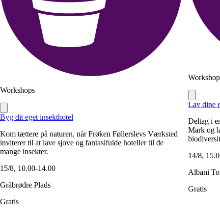
Workshop
Workshops
Lav dine 
Byg dit eget insekthotel
Deltag i 
Mark og la
Kom tættere på naturen, når Frøken Føllerslevs Værksted
biodiversi
inviterer til at lave sjove og fantasifulde hoteller til de
mange insekter.
14/8, 15.
15/8, 10.00-14.00
Albani To
Gråbrødre Plads
Gratis
Gratis