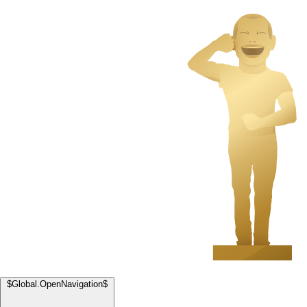
$Global.OpenNavigation$