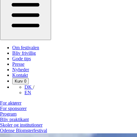
Om festivalen
Bliv frivillig
Gode tips
Presse
Nyheder
Kontakt
Kurv
0
DK
/
EN
For aktører
For sponsorer
Program
Bliv praktikant
Skoler og institutioner
Odense Blomsterfestival