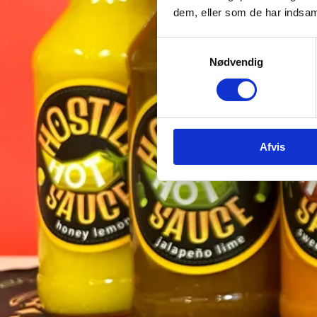
dem, eller som de har indsaml
Samtykkevalg
Nødvendig
Afvis