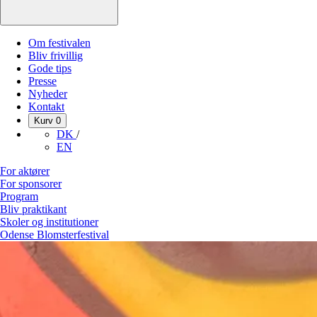
Om festivalen
Bliv frivillig
Gode tips
Presse
Nyheder
Kontakt
Kurv
0
DK
/
EN
For aktører
For sponsorer
Program
Bliv praktikant
Skoler og institutioner
Odense Blomsterfestival