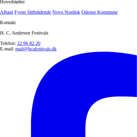
Hovedstøtter
Albani
Fyens Stiftstidende
Novo Nordisk
Odense Kommune
Kontakt
H. C. Andersen Festivals
Telefon:
22 96 82 20
E-mail:
mail@hcafestivals.dk