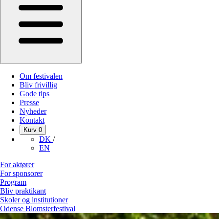
Om festivalen
Bliv frivillig
Gode tips
Presse
Nyheder
Kontakt
Kurv
0
DK
/
EN
For aktører
For sponsorer
Program
Bliv praktikant
Skoler og institutioner
Odense Blomsterfestival