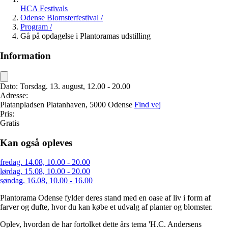
HCA Festivals
Odense Blomsterfestival
/
Program
/
Gå på opdagelse i Plantoramas udstilling
Information
Dato:
Torsdag. 13. august, 12.00 - 20.00
Adresse:
Platanpladsen
Platanhaven,
5000 Odense
Find vej
Pris:
Gratis
Kan også opleves
fredag. 14.08, 10.00 - 20.00
lørdag. 15.08, 10.00 - 20.00
søndag. 16.08, 10.00 - 16.00
Plantorama Odense fylder deres stand med en oase af liv i form af
farver og dufte, hvor du kan købe et udvalg af planter og blomster.
Oplev, hvordan de har fortolket dette års tema 'H.C. Andersens