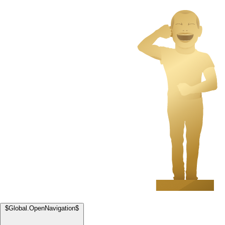
$Global.OpenNavigation$