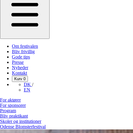
Om festivalen
Bliv frivillig
Gode tips
Presse
Nyheder
Kontakt
Kurv
0
DK
/
EN
For aktører
For sponsorer
Program
Bliv praktikant
Skoler og institutioner
Odense Blomsterfestival