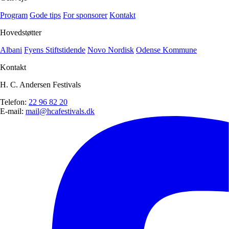
Program
Gode tips
For sponsorer
Kontakt
Hovedstøtter
Albani
Fyens Stiftstidende
Novo Nordisk
Odense Kommune
Kontakt
H. C. Andersen Festivals
Telefon:
22 96 82 20
E-mail:
mail@hcafestivals.dk