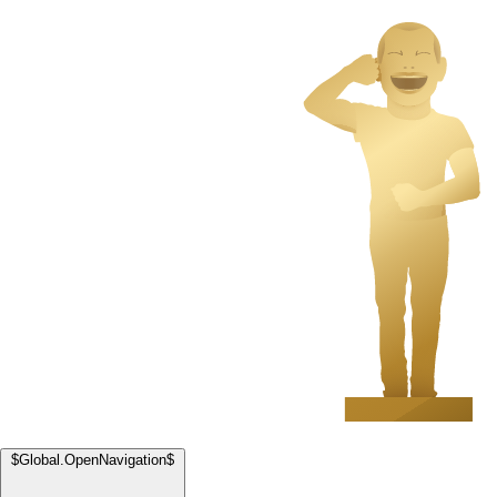
$Global.OpenNavigation$