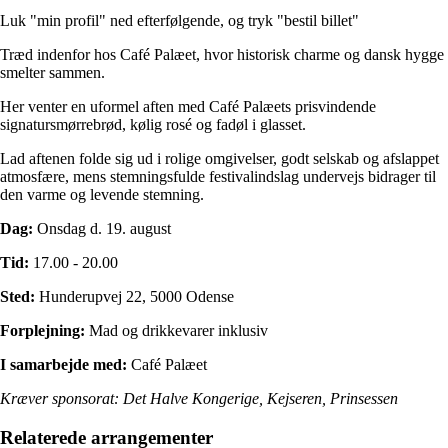
Luk "min profil" ned efterfølgende, og tryk "bestil billet"
Træd indenfor hos Café Palæet, hvor historisk charme og dansk hygge
smelter sammen.
Her venter en uformel aften med Café Palæets prisvindende
signatursmørrebrød, kølig rosé og fadøl i glasset.
Lad aftenen folde sig ud i rolige omgivelser, godt selskab og afslappet
atmosfære, mens stemningsfulde festivalindslag undervejs bidrager til
den varme og levende stemning.
Dag:
Onsdag d. 19. august
Tid:
17.00 - 20.00
Sted:
Hunderupvej 22, 5000 Odense
Forplejning:
Mad og drikkevarer inklusiv
I samarbejde med:
Café Palæet
Kræver sponsorat: Det Halve Kongerige, Kejseren, Prinsessen
Relaterede arrangementer