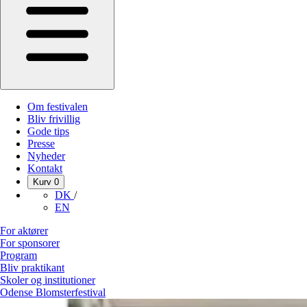
Om festivalen
Bliv frivillig
Gode tips
Presse
Nyheder
Kontakt
Kurv
0
DK
/
EN
For aktører
For sponsorer
Program
Bliv praktikant
Skoler og institutioner
Odense Blomsterfestival