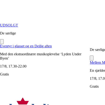
UDSOLGT
De særlige
Eventyr i glasset og en Deilig aften
De særlig
Med den ekstraordinære musikoplevelse ‘Lyden Under
Byen’
Mellem M
17/8, 17.30-22.00
En sjælden
Gratis
17/8, 17.
Gratis