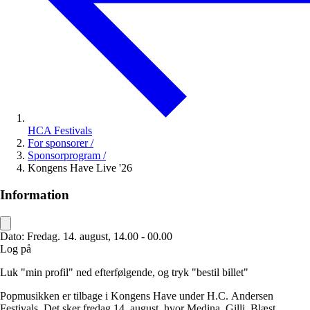
HCA Festivals
For sponsorer
/
Sponsorprogram
/
Kongens Have Live '26
Information
Dato:
Fredag. 14. august, 14.00 - 00.00
Log på
Luk "min profil" ned efterfølgende, og tryk "bestil billet"
Popmusikken er tilbage i Kongens Have under H.C. Andersen
Festivals. Det sker fredag 14. august, hvor Medina, Gilli, Blæst,