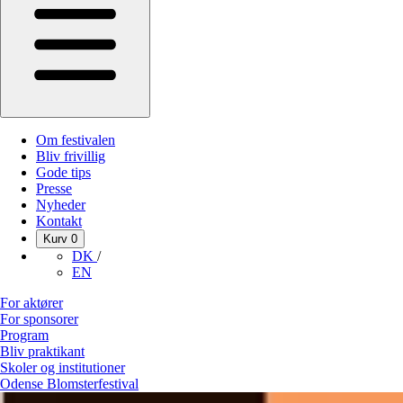
Om festivalen
Bliv frivillig
Gode tips
Presse
Nyheder
Kontakt
Kurv
0
DK
/
EN
For aktører
For sponsorer
Program
Bliv praktikant
Skoler og institutioner
Odense Blomsterfestival