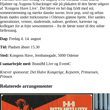
Hjalmer og Augusta Schackinger står på plakaten til den første udgave
af ’Kongens Have Live’. Det bliver en hel dag fyldt med sol,
sommerstemning og stærke danske navne, hvor pop, soul og urban
beats mødes under trækronerne i Odenses grønne hjerte. Her samles
generationer, venner, studerende, naboer, genboer, kærester og
kollegaer for at fejre sensommeren – fra de første toner til den sidste
fællessang.
Dag:
Fredag d. 14. august
Tid:
Pladsen åbner 15.30
Sted:
Kongens Have, Jernbanegade, 5000 Odense
I samarbejde med:
BrandM Live og EventC
Kræver sponsorat: Det Halve Kongerige, Kejseren, Prinsessen,
Prinsen
Relaterede arrangementer