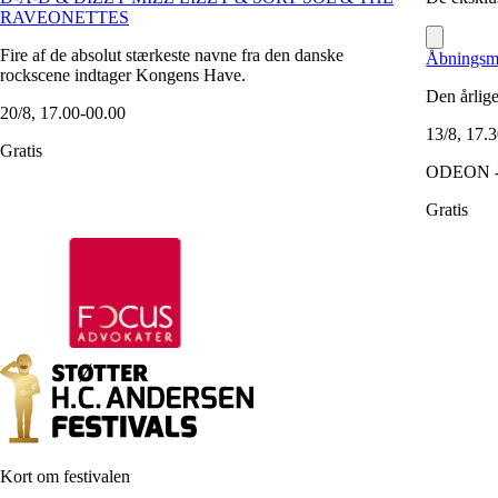
RAVEONETTES
Fire af de absolut stærkeste navne fra den danske
Åbningsm
rockscene indtager Kongens Have.
Den årlig
20/8, 17.00-00.00
13/8, 17.
Gratis
ODEON - 
Gratis
Kort om festivalen