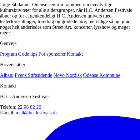
I uge 34 danner Odense centrum rammen om eventyrlige
kulturaktiviteter for alle aldersgrupper, når H.C. Andersen Festivals
åbner op for et genkendeligt H.C. Andersen univers med
teaterforestillinger, foredrag og guidede ture, men i lige så høj grad
noget helt anderledes som Street Art, koncerter, lysshow og meget
mere.
Genveje
Program
Gode tips
For sponsorer
Kontakt
Hovedstøtter
Albani
Fyens Stiftstidende
Novo Nordisk
Odense Kommune
Kontakt
H. C. Andersen Festivals
Telefon:
22 96 82 20
E-mail:
mail@hcafestivals.dk