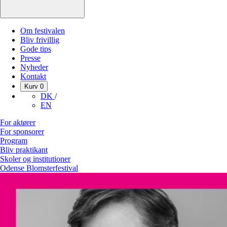
Om festivalen
Bliv frivillig
Gode tips
Presse
Nyheder
Kontakt
Kurv
0
DK
/
EN
For aktører
For sponsorer
Program
Bliv praktikant
Skoler og institutioner
Odense Blomsterfestival